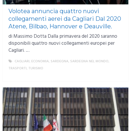
Volotea annuncia quattro nuovi
collegamenti aerei da Cagliari Dal 2020
Atene, Bilbao, Hannover e Deauville.
di Massimo Dotta Dalla primavera del 2020 saranno
disponibili quattro nuovi collegamenti europei per
Cagliari. …
CAGLIARI
,
ECONOMIA
,
SARDEGNA
,
SARDEGNA NEL MONDO
,
TRASPORTI
,
TURISMO
MORE