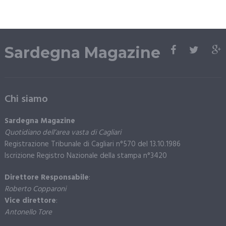
Sardegna Magazine
Chi siamo
Sardegna Magazine
Quotidiano dell’area vasta di Cagliari
Registrazione Tribunale di Cagliari n°570 del 13.10.1986
Iscrizione Registro Nazionale della stampa n°3420
Direttore Responsabile
:
Roberto Copparoni
Vice direttore
:
Antonello Tore