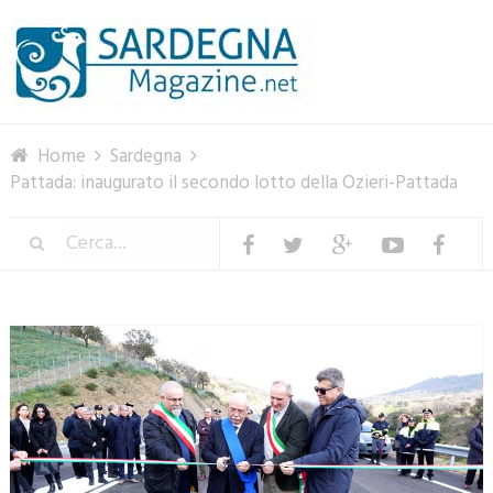
Menu
Home
Sardegna
Pattada: inaugurato il secondo lotto della Ozieri-Pattada