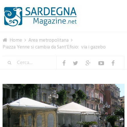
Menu
Home
Area metropolitana
Piazza Yenne si cambia da Sant’Efisio: via i gazebo