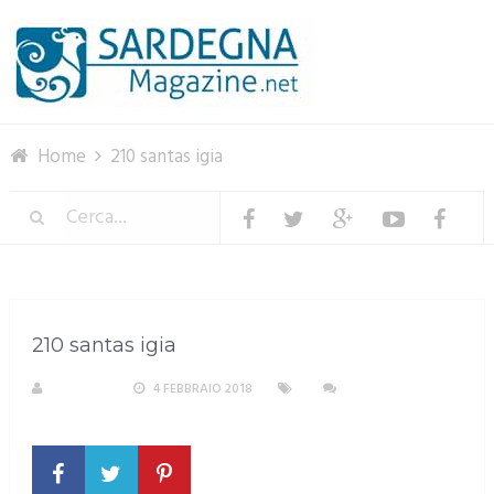
Menu
Home
210 santas igia
210 santas igia
S. ATZENI
4 FEBBRAIO 2018
NESSUN
COMMENTO