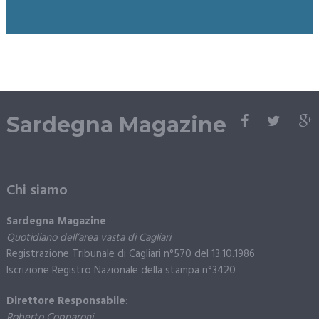
Sardegna Magazine
Chi siamo
Sardegna Magazine
Quotidiano dell’area vasta di Cagliari
Registrazione Tribunale di Cagliari n°570 del 13.10.1986
Iscrizione Registro Nazionale della stampa n°3420
Direttore Responsabile
:
Roberto Copparoni