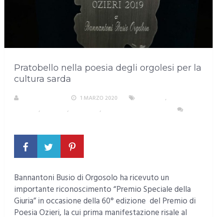
Pratobello nella poesia degli orgolesi per la
cultura sarda
R. COPPARONI
1 MARZO 2020
CRONACA
,
EVENTI E
CULTURA
,
RUBRICHE
,
SARDEGNA
,
SARDEGNA NEL MONDO
NESSUN COMMENTO
Bannantoni Busio di Orgosolo ha ricevuto un
importante riconoscimento “Premio Speciale della
Giuria” in occasione della 60° edizione del Premio di
Poesia Ozieri, la cui prima manifestazione risale al