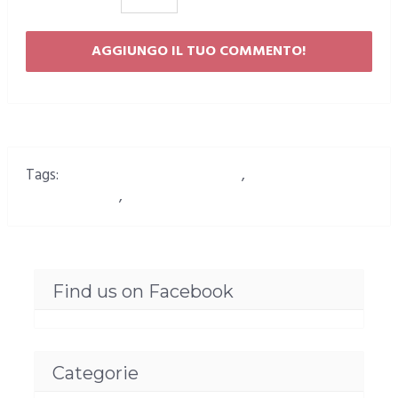
Tags:
Bannantoni Busio Orgosolo
,
La poesia di Busio
per Pratobello
,
Pratobello e Busio
Find us on Facebook
Categorie