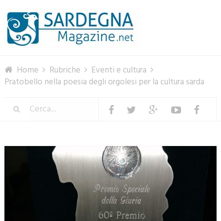
Menu
Home
Rubriche
Eventi e cultura
Pratobello nella poesia degli orgolesi per la cultura sarda