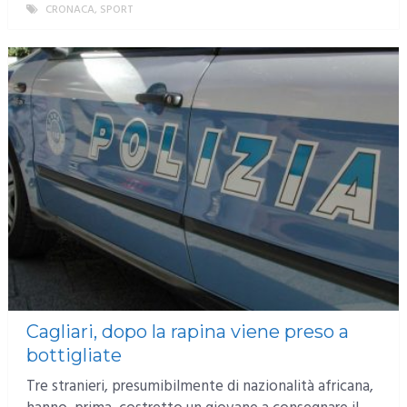
CRONACA
,
SPORT
MORE
Cagliari, dopo la rapina viene preso a
bottigliate
Tre stranieri, presumibilmente di nazionalità africana,