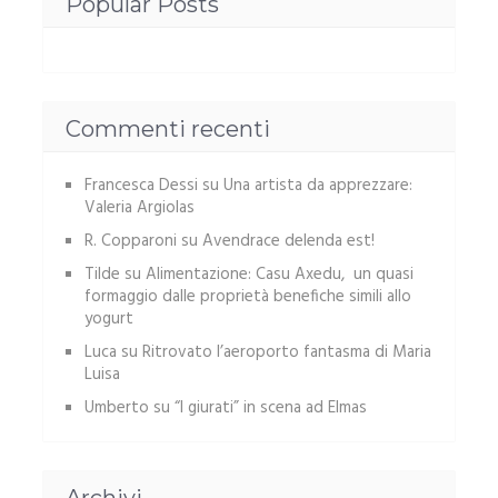
Popular Posts
Commenti recenti
Francesca Dessi
su
Una artista da apprezzare:
Valeria Argiolas
R. Copparoni
su
Avendrace delenda est!
Tilde
su
Alimentazione: Casu Axedu, un quasi
formaggio dalle proprietà benefiche simili allo
yogurt
Luca
su
Ritrovato l’aeroporto fantasma di Maria
Luisa
Umberto
su
“I giurati” in scena ad Elmas
Archivi