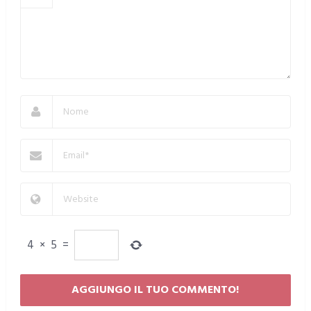
4
×
5
=