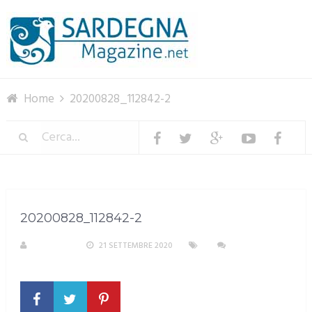
Menu
Home
20200828_112842-2
20200828_112842-2
M. DOTTA
21 SETTEMBRE 2020
NESSUN
COMMENTO