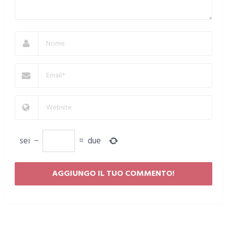
sei
−
=
due