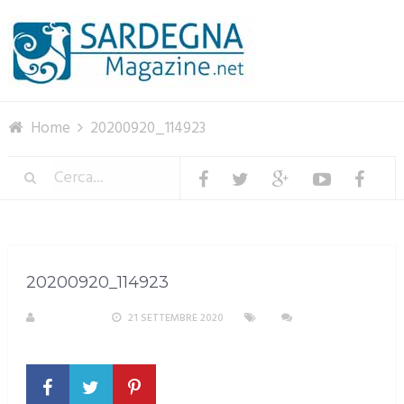
Menu
Home
20200920_114923
20200920_114923
M. DOTTA
21 SETTEMBRE 2020
NESSUN
COMMENTO