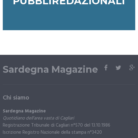
PUBBLIREDAZIONALI
Sardegna Magazine
Chi siamo
Sardegna Magazine
Quotidiano dell’area vasta di Cagliari
Registrazione Tribunale di Cagliari n°570 del 13.10.1986
Iscrizione Registro Nazionale della stampa n°3420