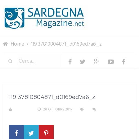
Menu
Home
119 37810804871_d0169ed7a6_z
119 37810804871_d0169ed7a6_z
S. ATZENI
20 OTTOBRE 2017
NESSUN
COMMENTO