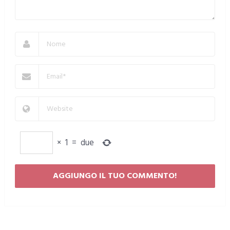
×
1
=
due