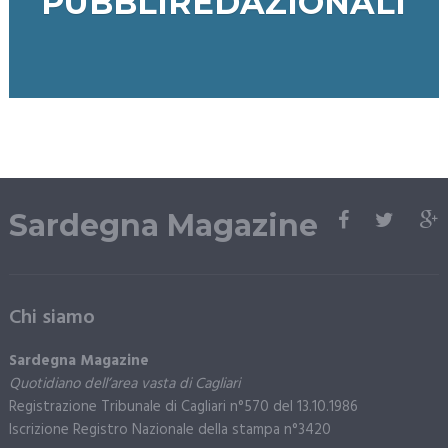
PUBBLIREDAZIONALI
Sardegna Magazine
Chi siamo
Sardegna Magazine
Quotidiano dell’area vasta di Cagliari
Registrazione Tribunale di Cagliari n°570 del 13.10.1986
Iscrizione Registro Nazionale della stampa n°3420