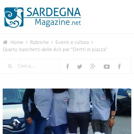
Menu
Home
Rubriche
Eventi e cultura
Quartu: banchetti delle Acli per “Diritti in piazza”