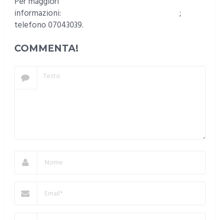
Per maggiori
informazioni:
acliprovincialicagliari@gmail.com
;
telefono 07043039.
COMMENTA!