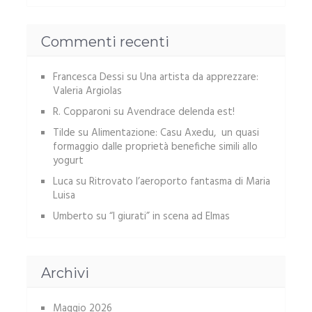
Commenti recenti
Francesca Dessi
su
Una artista da apprezzare:
Valeria Argiolas
R. Copparoni
su
Avendrace delenda est!
Tilde
su
Alimentazione: Casu Axedu, un quasi
formaggio dalle proprietà benefiche simili allo
yogurt
Luca
su
Ritrovato l’aeroporto fantasma di Maria
Luisa
Umberto
su
“I giurati” in scena ad Elmas
Archivi
Maggio 2026