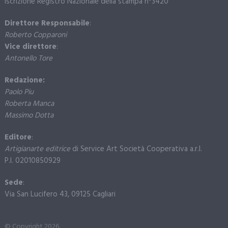
Iscrizione Registro Nazionale della stampa n°3420
Direttore Responsabile
:
Roberto Copparoni
Vice direttore
:
Antonello Tore
Redazione:
Paolo Piu
Roberta Manca
Massimo Dotta
Editore
:
Artigianarte editrice
di Service Art Società Cooperativa a.r.l.
P.I. 02010850929
Sede
:
Via San Lucifero 43, 09125 Cagliari
© Copyright 2026.