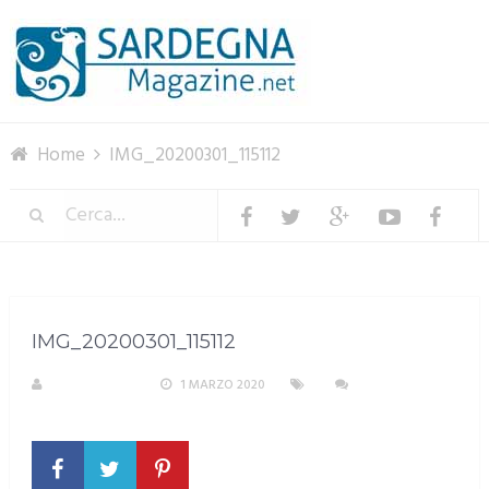
Menu
Home
IMG_20200301_115112
IMG_20200301_115112
R. COPPARONI
1 MARZO 2020
NESSUN
COMMENTO