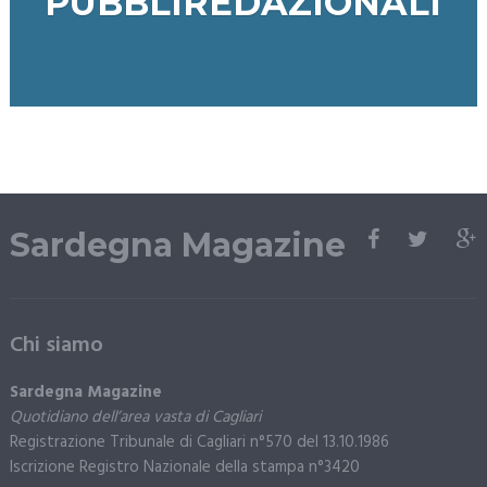
PUBBLIREDAZIONALI
Sardegna Magazine
Chi siamo
Sardegna Magazine
Quotidiano dell’area vasta di Cagliari
Registrazione Tribunale di Cagliari n°570 del 13.10.1986
Iscrizione Registro Nazionale della stampa n°3420