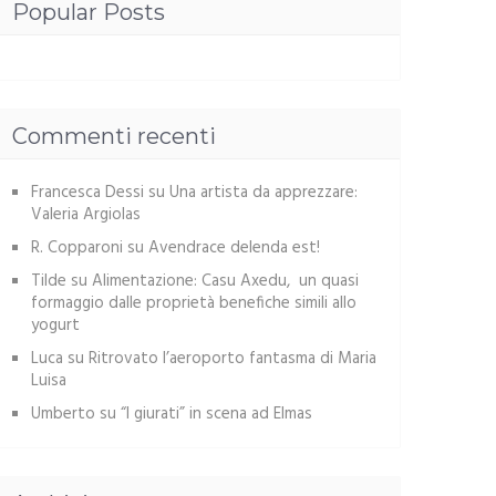
Popular Posts
Commenti recenti
Francesca Dessi
su
Una artista da apprezzare:
Valeria Argiolas
R. Copparoni
su
Avendrace delenda est!
Tilde
su
Alimentazione: Casu Axedu, un quasi
formaggio dalle proprietà benefiche simili allo
yogurt
Luca
su
Ritrovato l’aeroporto fantasma di Maria
Luisa
Umberto
su
“I giurati” in scena ad Elmas