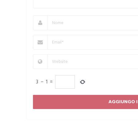
3
−
1
=