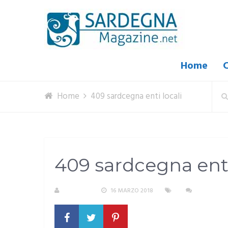
Home
C
Home
409 sardcegna enti locali
409 sardcegna enti
S. ATZENI
16 MARZO 2018
NESSUN C