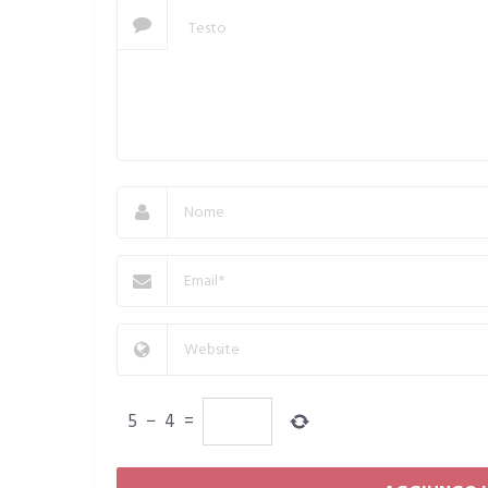
5
−
4
=