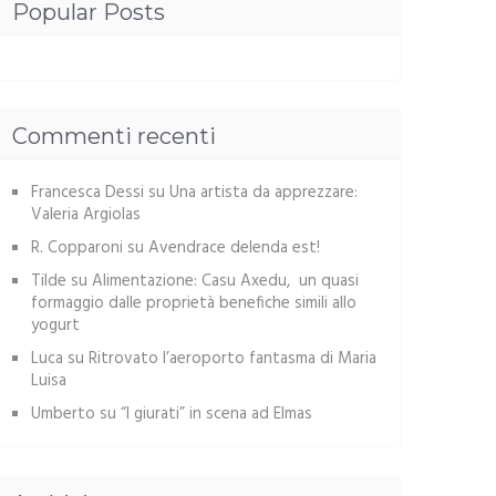
Popular Posts
Commenti recenti
Francesca Dessi
su
Una artista da apprezzare:
Valeria Argiolas
R. Copparoni
su
Avendrace delenda est!
Tilde
su
Alimentazione: Casu Axedu, un quasi
formaggio dalle proprietà benefiche simili allo
yogurt
Luca
su
Ritrovato l’aeroporto fantasma di Maria
Luisa
Umberto
su
“I giurati” in scena ad Elmas