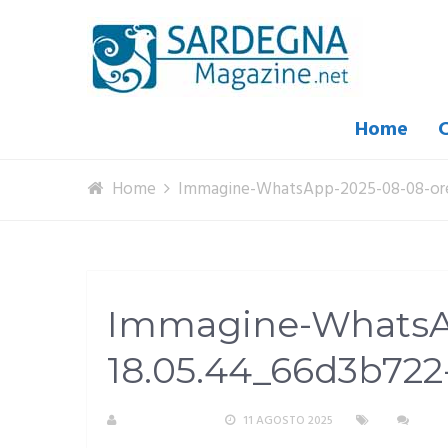
Home
C
Home
Immagine-WhatsApp-2025-08-08-ore
Immagine-WhatsAp
18.05.44_66d3b722
R. COPPARONI
11 AGOSTO 2025
NESS