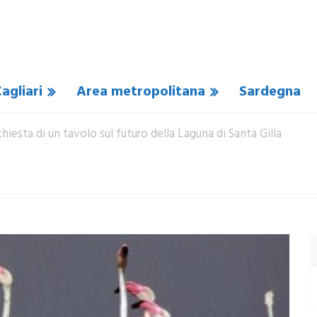
agliari
Area metropolitana
Sardegna
chiesta di un tavolo sul futuro della Laguna di Santa Gilla