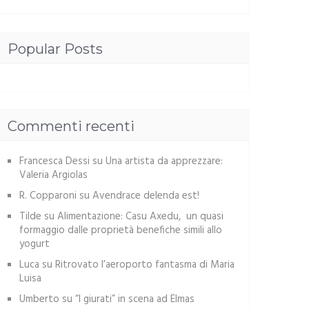
Popular Posts
Commenti recenti
Francesca Dessi
su
Una artista da apprezzare:
Valeria Argiolas
R. Copparoni
su
Avendrace delenda est!
Tilde
su
Alimentazione: Casu Axedu, un quasi
formaggio dalle proprietà benefiche simili allo
yogurt
Luca
su
Ritrovato l’aeroporto fantasma di Maria
Luisa
Umberto
su
“I giurati” in scena ad Elmas