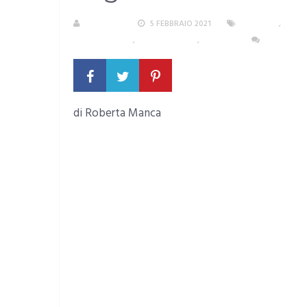
R. MANCA
5 FEBBRAIO 2021
AMBIENTE
,
AREA
SUD SARDEGNA
,
TERZO SETTORE
,
TESTATA
NESSUN C
di Roberta Manca