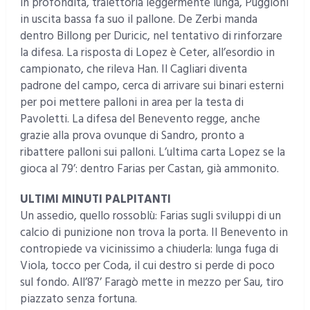
in profondità, traiettoria leggermente lunga, Puggioni
in uscita bassa fa suo il pallone. De Zerbi manda
dentro Billong per Duricic, nel tentativo di rinforzare
la difesa. La risposta di Lopez è Ceter, all’esordio in
campionato, che rileva Han. Il Cagliari diventa
padrone del campo, cerca di arrivare sui binari esterni
per poi mettere palloni in area per la testa di
Pavoletti. La difesa del Benevento regge, anche
grazie alla prova ovunque di Sandro, pronto a
ribattere palloni sui palloni. L’ultima carta Lopez se la
gioca al 79’: dentro Farias per Castan, già ammonito.
ULTIMI MINUTI PALPITANTI
Un assedio, quello rossoblù: Farias sugli sviluppi di un
calcio di punizione non trova la porta. Il Benevento in
contropiede va vicinissimo a chiuderla: lunga fuga di
Viola, tocco per Coda, il cui destro si perde di poco
sul fondo. All’87’ Faragò mette in mezzo per Sau, tiro
piazzato senza fortuna.