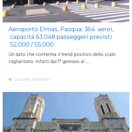
Aeroporto Elmas, Pasqua: 364 aerei,
capacità 63.048 passeggeri previsti
52.000 / 55.000
Un dato che conferma il trend positivo dello scalo
cagliaritano. Infatti dal 1° gennaio al …
CAGLIARI
,
TRASPORTI
MORE