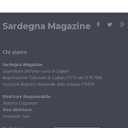
Sardegna Magazine
Chi siamo
Sardegna Magazine
Quotidiano dell’area vasta di Cagliari
Registrazione Tribunale di Cagliari n°570 del 13.10.1986
Iscrizione Registro Nazionale della stampa n°3420
Direttore Responsabile
:
Roberto Copparoni
Vice direttore
:
Antonello Tore