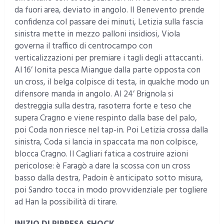
da fuori area, deviato in angolo. Il Benevento prende
confidenza col passare dei minuti, Letizia sulla fascia
sinistra mette in mezzo palloni insidiosi, Viola
governa il traffico di centrocampo con
verticalizzazioni per premiare i tagli degli attaccanti.
Al 16’ Ionita pesca Miangue dalla parte opposta con
un cross, il belga colpisce di testa, in qualche modo un
difensore manda in angolo. Al 24’ Brignola si
destreggia sulla destra, rasoterra forte e teso che
supera Cragno e viene respinto dalla base del palo,
poi Coda non riesce nel tap-in. Poi Letizia crossa dalla
sinistra, Coda si lancia in spaccata ma non colpisce,
blocca Cragno. Il Cagliari fatica a costruire azioni
pericolose: è Faragò a dare la scossa con un cross
basso dalla destra, Padoin è anticipato sotto misura,
poi Sandro tocca in modo provvidenziale per togliere
ad Han la possibilità di tirare.