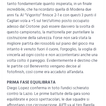
tanto fondamentale quanto insperata, in un finale
incredibile, che ha ricordato quella di Modena due
anni fa. Al “Vigorito” finisce 2-1 e con questi 3 punti il
Cagliari vola a +5 sul terz’ultimo posto occupato
adesso dal Crotone: può essere davvero la svolta di
questo campionato, la mattonella per puntellare la
costruzione della salvezza. Forse non sarà stata la
migliore partita dei rossoblù sul piano del gioco ma
intanto è venuto fuori il cuore, l’orgoglio, la voglia di
vincerla ad ogni costo e non accontentarsi anche una
volta colto il pareggio. Evidentemente è destino che
le partite col Benevento vengano decise al
fotofinish, così come era accaduto all’andata.
PRIMA FASE EQUILIBRATA
Diego Lopez conferma in toto l’undici schierato
contro la Lazio. Le prime battute della gara sono
equilibrate e poco spettacolari, le due squadre si
affrontano con circospezione. All’11 va al tiro Barella