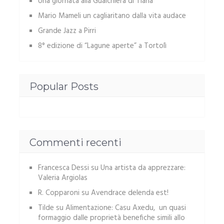
Una giornata alla Gualchiera di Tiana
Mario Mameli un cagliaritano dalla vita audace
Grande Jazz a Pirri
8° edizione di “Lagune aperte” a Tortolì
Popular Posts
Commenti recenti
Francesca Dessi
su
Una artista da apprezzare:
Valeria Argiolas
R. Copparoni
su
Avendrace delenda est!
Tilde
su
Alimentazione: Casu Axedu, un quasi
formaggio dalle proprietà benefiche simili allo