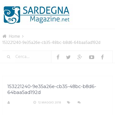
Menu
Home
153221240-9e35a26e-cb35-48bc-b8d6-64baa5ad192d
153221240-9e35a26e-cb35-48bc-b8d6-
64baa5ad192d
A. PIRASTU
12 MAGGIO 2018
NESSUN
COMMENTO