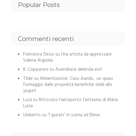
Popular Posts
Commenti recenti
Francesca Dessi
su
Una artista da apprezzare:
Valeria Argiolas
R. Copparoni
su
Avendrace delenda est!
Tilde
su
Alimentazione: Casu Axedu, un quasi
formaggio dalle proprietà benefiche simili allo
yogurt
Luca
su
Ritrovato l’aeroporto fantasma di Maria
Luisa
Umberto
su
“I giurati” in scena ad Elmas