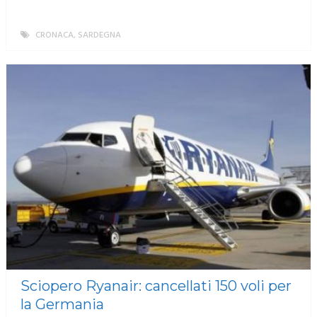
CRONACA
,
SARDEGNA
MORE
Sciopero Ryanair: cancellati 150 voli per
la Germania