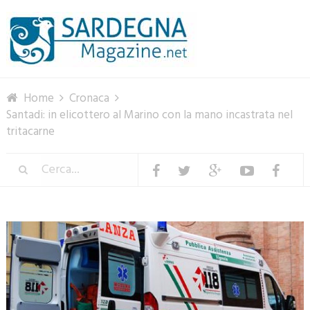
Menu
Home
Cronaca
Santadi: in elicottero al Marino con la mano incastrata nel
tritacarne