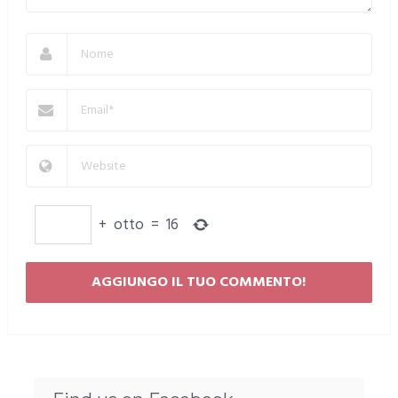
+
otto
=
16