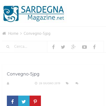
Menu
Home
Convegno-5jpg
Convegno-5jpg
R. COPPARONI
28 GIUGNO 2019
NESSUN
COMMENTO