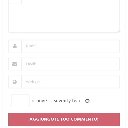
×
nove
=
seventy two