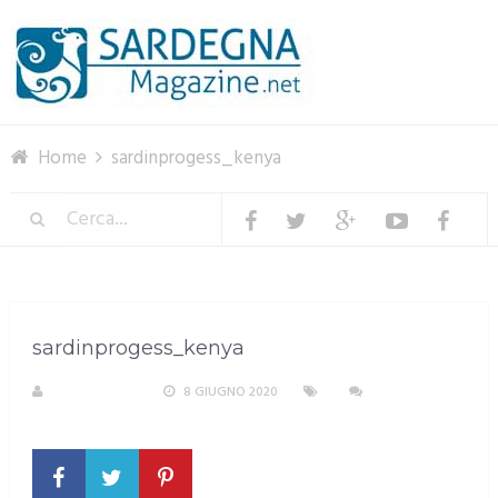
Menu
Home
sardinprogess_kenya
sardinprogess_kenya
R. COPPARONI
8 GIUGNO 2020
NESSUN
COMMENTO