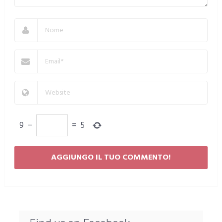
9
−
=
5