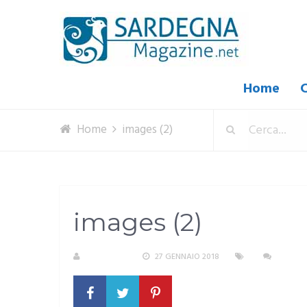
Home
C
Home
images (2)
images (2)
A. PIRASTU
27 GENNAIO 2018
NESSU