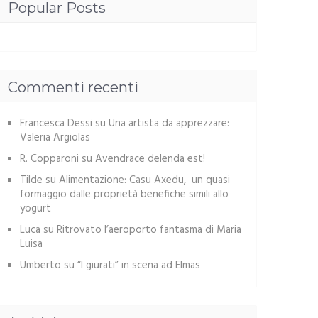
Popular Posts
Commenti recenti
Francesca Dessi
su
Una artista da apprezzare:
Valeria Argiolas
R. Copparoni
su
Avendrace delenda est!
Tilde
su
Alimentazione: Casu Axedu, un quasi
formaggio dalle proprietà benefiche simili allo
yogurt
Luca
su
Ritrovato l’aeroporto fantasma di Maria
Luisa
Umberto
su
“I giurati” in scena ad Elmas