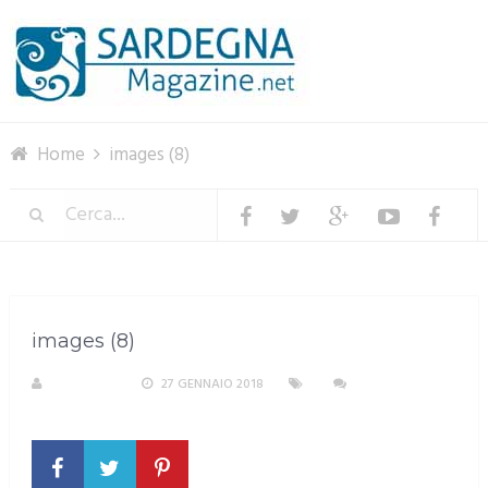
Menu
Home
images (8)
images (8)
A. PIRASTU
27 GENNAIO 2018
NESSUN
COMMENTO