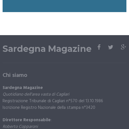
Sardegna Magazine
Chi siamo
Sardegna Magazine
Quotidiano dell’area vasta di Cagliari
Registrazione Tribunale di Cagliari n°570 del 13.10.1986
Iscrizione Registro Nazionale della stampa n°3420
Direttore Responsabile
:
Roberto Copparoni