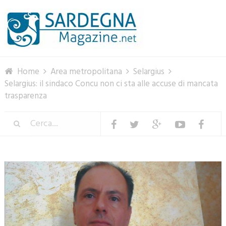
Menu
Home
Area metropolitana
Selargius
Selargius: il sindaco Concu non ci sta alle accuse di mancata
trasparenza