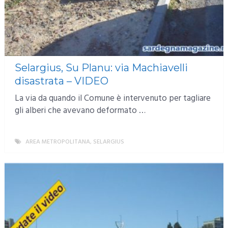
Selargius, Su Planu: via Machiavelli
disastrata – VIDEO
La via da quando il Comune è intervenuto per tagliare
gli alberi che avevano deformato …
AREA METROPOLITANA
,
SELARGIUS
MORE