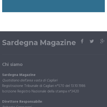
Sardegna Magazine
Chi siamo
Sardegna Magazine
Quotidiano dell’area vasta di Cagliari
Registrazione Tribunale di Cagliari n°570 del 13.10.1986
Iscrizione Registro Nazionale della stampa n°3420
Direttore Responsabile
: