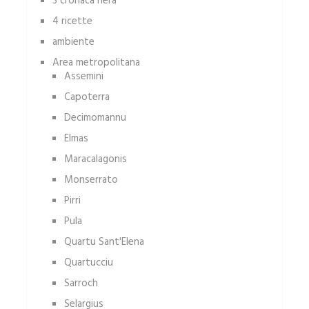
3 cronaca nera
4 ricette
ambiente
Area metropolitana
Assemini
Capoterra
Decimomannu
Elmas
Maracalagonis
Monserrato
Pirri
Pula
Quartu Sant'Elena
Quartucciu
Sarroch
Selargius