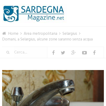
Menu
Home
Area metropolitana
Selargius
Domani, a Selargius, alcune zone saranno senza acqua