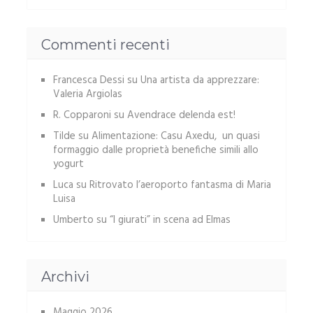
Commenti recenti
Francesca Dessi
su
Una artista da apprezzare:
Valeria Argiolas
R. Copparoni
su
Avendrace delenda est!
Tilde
su
Alimentazione: Casu Axedu, un quasi
formaggio dalle proprietà benefiche simili allo
yogurt
Luca
su
Ritrovato l’aeroporto fantasma di Maria
Luisa
Umberto
su
“I giurati” in scena ad Elmas
Archivi
Maggio 2026