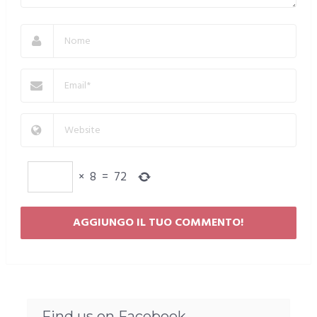
×
8
=
72
Find us on Facebook