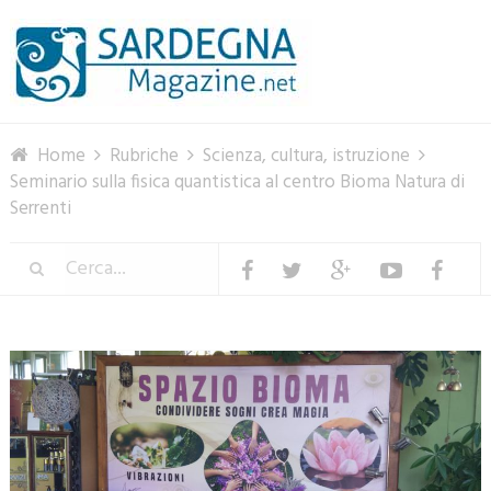
Menu
Home
Rubriche
Scienza, cultura, istruzione
Seminario sulla fisica quantistica al centro Bioma Natura di
Serrenti