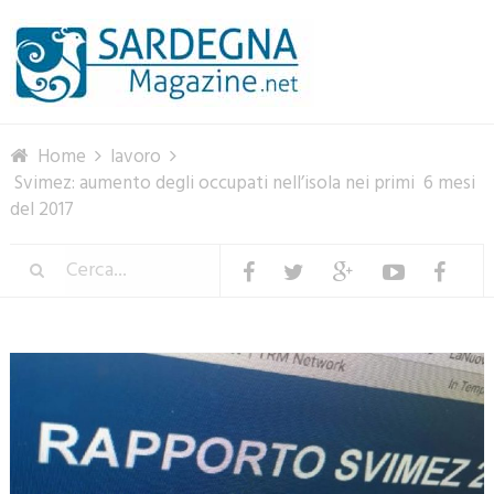
Menu
Home
lavoro
Svimez: aumento degli occupati nell’isola nei primi 6 mesi
del 2017