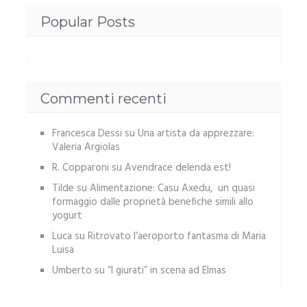
Popular Posts
Commenti recenti
Francesca Dessi
su
Una artista da apprezzare:
Valeria Argiolas
R. Copparoni
su
Avendrace delenda est!
Tilde
su
Alimentazione: Casu Axedu, un quasi
formaggio dalle proprietà benefiche simili allo
yogurt
Luca
su
Ritrovato l’aeroporto fantasma di Maria
Luisa
Umberto
su
“I giurati” in scena ad Elmas