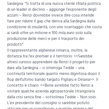
Sardegna: “Si tratta di una nuova sterile sfilata politica
di un leader in declino – aggiunge l’esponente degli
azzurri – Renzi dovrebbe invece dire cosa intende
fare per ridurre il gap che deriva alla Sardegna dalla
condizione di insularità, con uno svantaggio che costa
ai sardi oltre un milione e 100 mila euro solo sulla
produzione delle merci e per il trasporto dei
prodotti”.
Il rappresentante algherese rimarca, inoltre, la
distanza tra l’ex premier e il territorio: <<Sarebbe
altresì curioso apprendere da Renzi il progetto per
dare alla Sardegna – si interroga Tedde – una
continuità territoriale quanto meno dignitosa dopo il
flop dell’ultimo bando targato Pigliaru e Deiana>>. Il
concetto è chiaro: <<Bene avrebbe fatto Renzi a
visitare qualche azienda agropastorale strangolata
dalla crisi senza fine – sottolinea Tedde – Non solo.
L’ex presidente del consiglio si sarebbe potuto
attivare per un sopralluogo a qualche impresa del