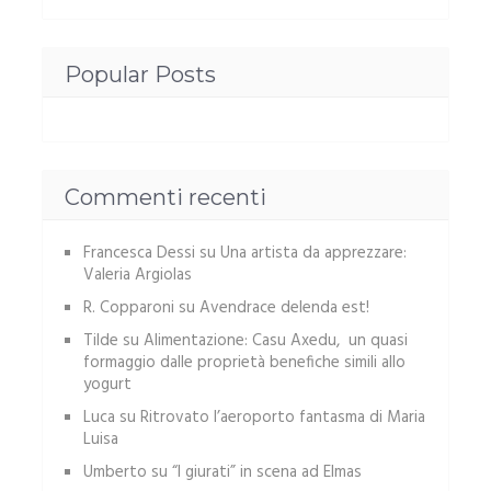
Popular Posts
Commenti recenti
Francesca Dessi
su
Una artista da apprezzare:
Valeria Argiolas
R. Copparoni
su
Avendrace delenda est!
Tilde
su
Alimentazione: Casu Axedu, un quasi
formaggio dalle proprietà benefiche simili allo
yogurt
Luca
su
Ritrovato l’aeroporto fantasma di Maria
Luisa
Umberto
su
“I giurati” in scena ad Elmas