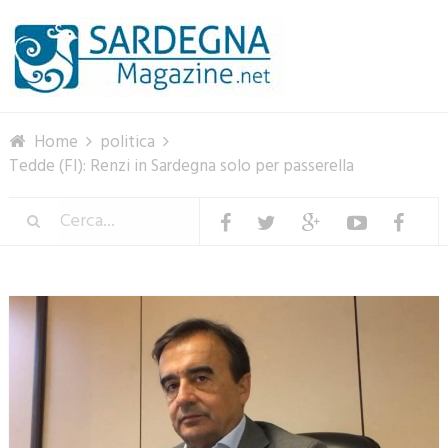
Menu
Home
politica
Tedde (FI): Renzi in Sardegna solo per passerella