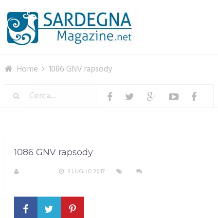
Menu
Home
1086 GNV rapsody
1086 GNV rapsody
S. ATZENI
3 LUGLIO 2017
NESSUN
COMMENTO