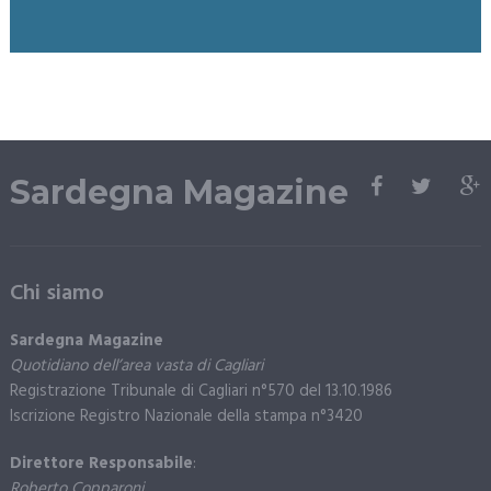
Sardegna Magazine
Chi siamo
Sardegna Magazine
Quotidiano dell’area vasta di Cagliari
Registrazione Tribunale di Cagliari n°570 del 13.10.1986
Iscrizione Registro Nazionale della stampa n°3420
Direttore Responsabile
:
Roberto Copparoni