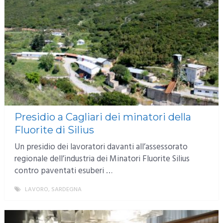
Presidio a Cagliari dei minatori della
Fluorite di Silius
Un presidio dei lavoratori davanti all’assessorato
regionale dell’industria dei Minatori Fluorite Silius
contro paventati esuberi …
LAVORO
,
SARDEGNA
MORE