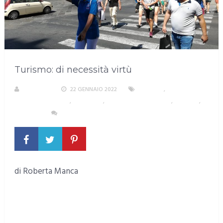
Turismo: di necessità virtù
R. MANCA
22 GENNAIO 2022
POLITICA
,
PUBBLIREDAZIONALI
,
SARDEGNA
,
SARDEGNA NEL MONDO
,
TESTATA
,
TURISMO
NESSUN COMMENTO
di Roberta Manca