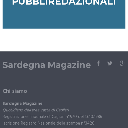
PUBBLIREDAZIONALI
Sardegna Magazine
Chi siamo
Sardegna Magazine
Quotidiano dell’area vasta di Cagliari
Registrazione Tribunale di Cagliari n°570 del 13.10.1986
Iscrizione Registro Nazionale della stampa n°3420