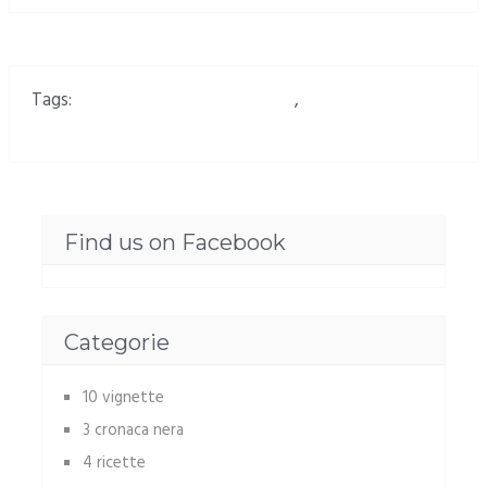
Tags:
Nuovo Turismo in Sardegna
,
Turismo in
Sardegna: Fare tesoro dagli errori
Find us on Facebook
Categorie
10 vignette
3 cronaca nera
4 ricette