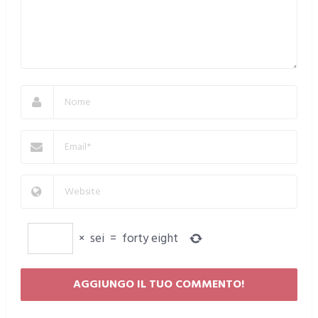
×
sei
=
forty eight