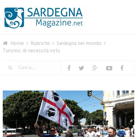
Menu
Home
Rubriche
Sardegna nel mondo
Turismo: di necessità virtù