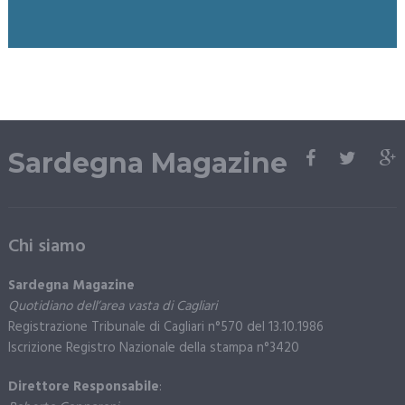
Sardegna Magazine
Chi siamo
Sardegna Magazine
Quotidiano dell’area vasta di Cagliari
Registrazione Tribunale di Cagliari n°570 del 13.10.1986
Iscrizione Registro Nazionale della stampa n°3420
Direttore Responsabile
: