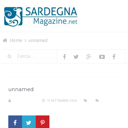
Menu
Home
unnamed
unnamed
R. COPPARONI
11 SETTEMBRE 2020
NESSUN
COMMENTO