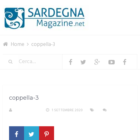
Menu
Home
coppella-3
coppella-3
R. COPPARONI
1 SETTEMBRE 2020
NESSUN
COMMENTO