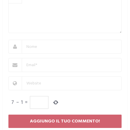
7
−
1
=