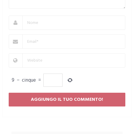
9
−
cinque
=