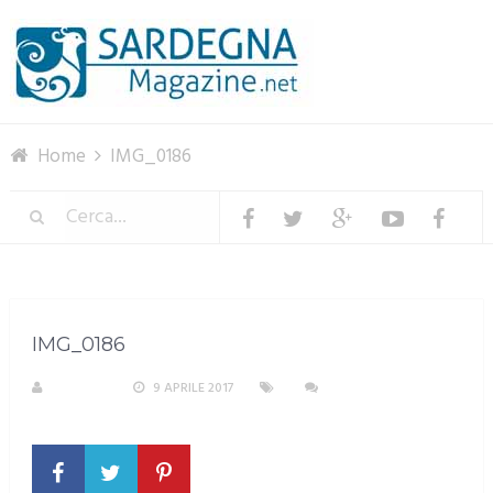
Menu
Home
IMG_0186
IMG_0186
S. ATZENI
9 APRILE 2017
NESSUN
COMMENTO