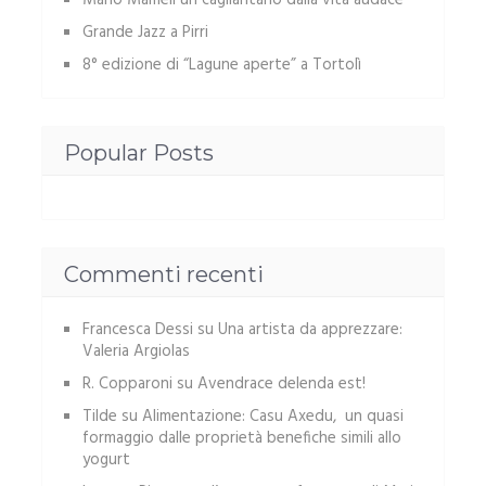
Mario Mameli un cagliaritano dalla vita audace
Grande Jazz a Pirri
8° edizione di “Lagune aperte” a Tortolì
Popular Posts
Commenti recenti
Francesca Dessi
su
Una artista da apprezzare:
Valeria Argiolas
R. Copparoni
su
Avendrace delenda est!
Tilde
su
Alimentazione: Casu Axedu, un quasi
formaggio dalle proprietà benefiche simili allo
yogurt