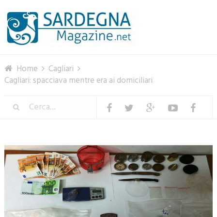
Menu
Home
Cagliari
Cagliari: spacciava mentre era ai domiciliari