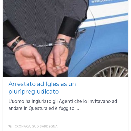
Arrestato ad Iglesias un
pluripregiudicato
L’uomo ha ingiuriato gli Agenti che lo invitavano ad
andare in Questura ed è fuggito. …
CRONACA
,
SUD SARDEGNA
MORE