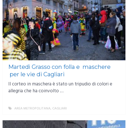
Martedì Grasso con folla e maschere
per le vie di Cagliari
Il corteo in maschera è stato un tripudio di colori e
allegria che ha coinvolto …
AREA METROPOLITANA
,
CAGLIARI
MORE