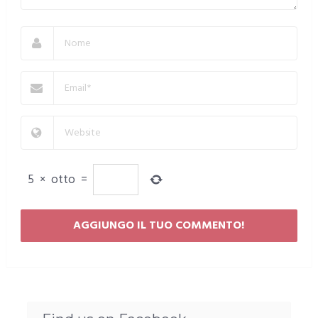
5
×
otto
=