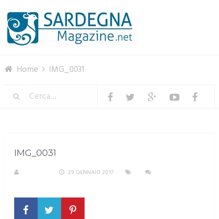
Menu
Home
IMG_0031
IMG_0031
S. ATZENI
29 GENNAIO 2017
NESSUN
COMMENTO