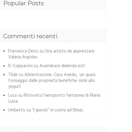
Popular Posts
Commenti recenti
Francesca Dessi
su
Una artista da apprezzare:
Valeria Argiolas
R. Copparoni
su
Avendrace delenda est!
Tilde
su
Alimentazione: Casu Axedu, un quasi
formaggio dalle proprietà benefiche simili allo
yogurt
Luca
su
Ritrovato l’aeroporto fantasma di Maria
Luisa
Umberto
su
“I giurati” in scena ad Elmas