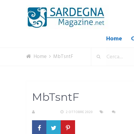
Home
C
Home
MbTsntF
MbTsntF
M. DOTTA
2 OTTOBRE 2020
NESSUN 