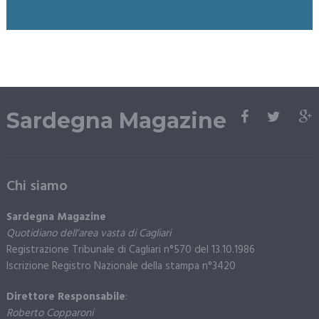
Sardegna Magazine
Chi siamo
Sardegna Magazine
Quotidiano dell’area vasta di Cagliari
Registrazione Tribunale di Cagliari n°570 del 13.10.1986
Iscrizione Registro Nazionale della stampa n°3420
Direttore Responsabile
:
Roberto Copparoni