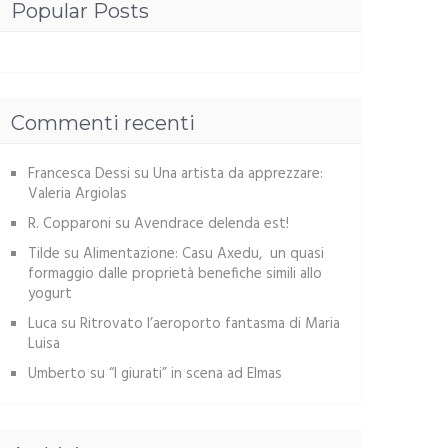
Popular Posts
Commenti recenti
Francesca Dessi
su
Una artista da apprezzare:
Valeria Argiolas
R. Copparoni
su
Avendrace delenda est!
Tilde
su
Alimentazione: Casu Axedu, un quasi
formaggio dalle proprietà benefiche simili allo
yogurt
Luca
su
Ritrovato l’aeroporto fantasma di Maria
Luisa
Umberto
su
“I giurati” in scena ad Elmas