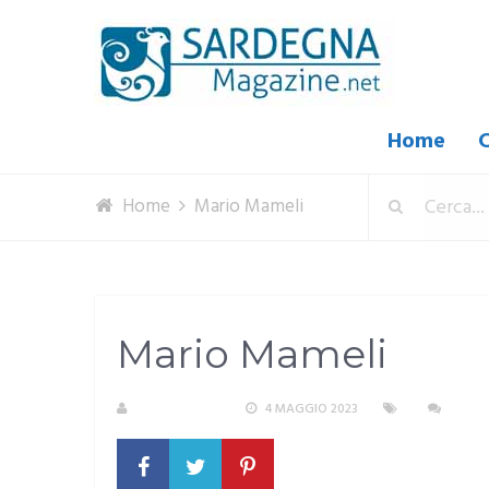
Home
C
Home
Mario Mameli
Mario Mameli
R. COPPARONI
4 MAGGIO 2023
NESS