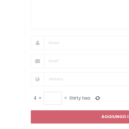
4
×
=
thirty two