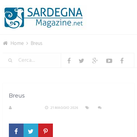
Menu
Home
Breus
Breus
R. COPPARONI
21 MAGGIO 2026
NESSUN
COMMENTO