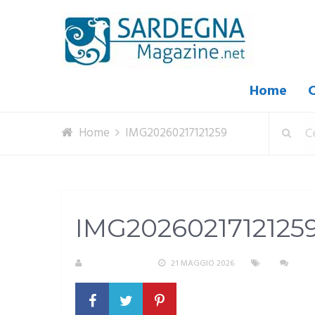
Home
C
Home
IMG20260217121259
IMG2026021712125
R. COPPARONI
21 MAGGIO 2026
NES