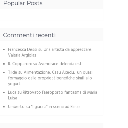
Popular Posts
Commenti recenti
Francesca Dessi
su
Una artista da apprezzare:
Valeria Argiolas
R. Copparoni
su
Avendrace delenda est!
Tilde
su
Alimentazione: Casu Axedu, un quasi
formaggio dalle proprietà benefiche simili allo
yogurt
Luca
su
Ritrovato l’aeroporto fantasma di Maria
Luisa
Umberto
su
“I giurati” in scena ad Elmas