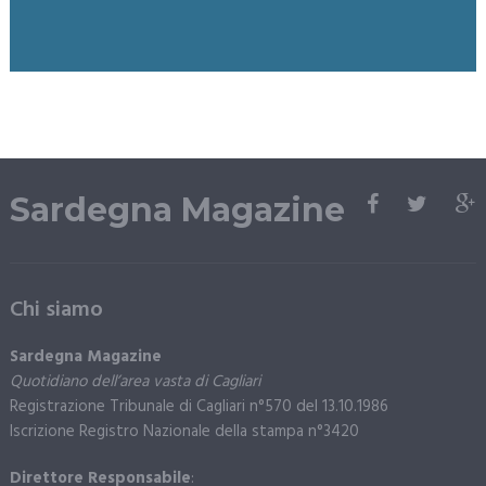
Sardegna Magazine
Chi siamo
Sardegna Magazine
Quotidiano dell’area vasta di Cagliari
Registrazione Tribunale di Cagliari n°570 del 13.10.1986
Iscrizione Registro Nazionale della stampa n°3420
Direttore Responsabile
: