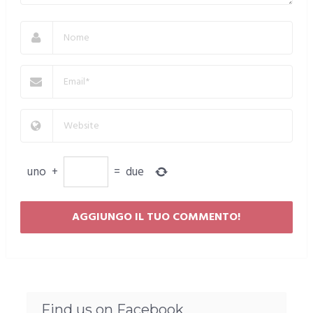
uno
+
=
due
Find us on Facebook