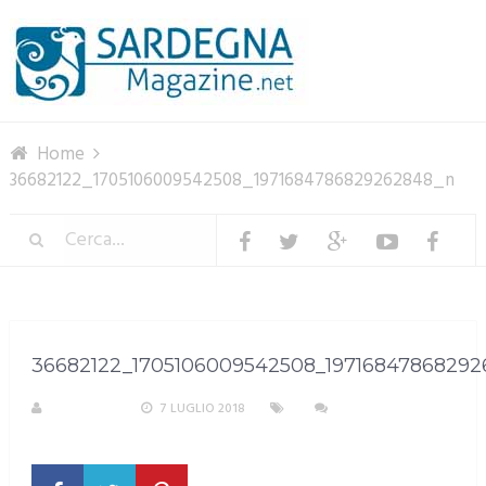
Menu
Home
36682122_1705106009542508_1971684786829262848_n
36682122_1705106009542508_19716847868292
A. PIRASTU
7 LUGLIO 2018
NESSUN
COMMENTO