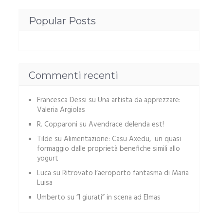
Popular Posts
Commenti recenti
Francesca Dessi
su
Una artista da apprezzare:
Valeria Argiolas
R. Copparoni
su
Avendrace delenda est!
Tilde
su
Alimentazione: Casu Axedu, un quasi
formaggio dalle proprietà benefiche simili allo
yogurt
Luca
su
Ritrovato l’aeroporto fantasma di Maria
Luisa
Umberto
su
“I giurati” in scena ad Elmas