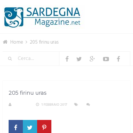
Menu
Home
205 firinu uras
205 firinu uras
S. ATZENI
1 FEBBRAIO 2017
NESSUN
COMMENTO