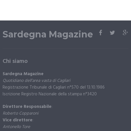
Sardegna Magazine
Chi siamo
Sardegna Magazine
Quotidiano dell’area vasta di Cagliari
Registrazione Tribunale di Cagliari n°570 del 13.10.1986
Iscrizione Registro Nazionale della stampa n°3420
Direttore Responsabile
:
Roberto Copparoni
Vice direttore
:
Antonello Tore