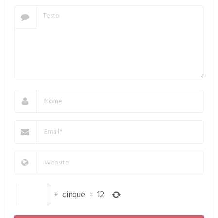
+
cinque
=
12