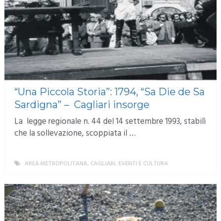
“Una Piccola Storia”: 1794, “Sa Die de Sa
Sardigna” – Cagliari insorge
La legge regionale n. 44 del 14 settembre 1993, stabilì
che la sollevazione, scoppiata il …
AREA METROPOLITANA
,
CAGLIARI
,
EVENTI E CULTURA
MORE