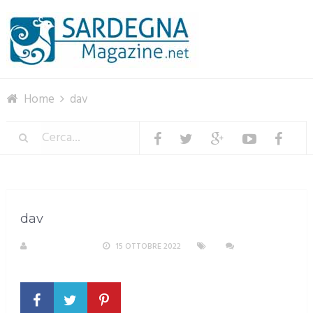
Menu
Home
dav
dav
R. COPPARONI
15 OTTOBRE 2022
NESSUN
COMMENTO