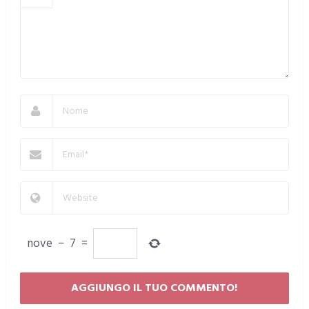
nove
−
7
=