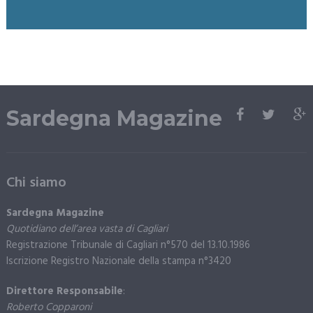
Sardegna Magazine
Chi siamo
Sardegna Magazine
Quotidiano dell’area vasta di Cagliari
Registrazione Tribunale di Cagliari n°570 del 13.10.1986
Iscrizione Registro Nazionale della stampa n°3420
Direttore Responsabile
:
Roberto Copparoni