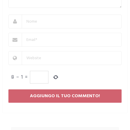
8
−
1
=