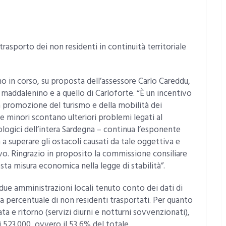
rasporto dei non residenti in continuità territoriale
nno in corso, su proposta dell’assessore Carlo Careddu,
 maddalenino e a quello di Carloforte. “È un incentivo
 la promozione del turismo e della mobilità dei
le minori scontano ulteriori problemi legati al
ologici dell’intera Sardegna – continua l’esponente
a superare gli ostacoli causati da tale oggettiva e
vo. Ringrazio in proposito la commissione consiliare
sta misura economica nella legge di stabilità”.
le due amministrazioni locali tenuto conto dei dati di
la percentuale di non residenti trasportati. Per quanto
ata e ritorno (servizi diurni e notturni sovvenzionati),
 523.000, ovvero il 53,6% del totale.