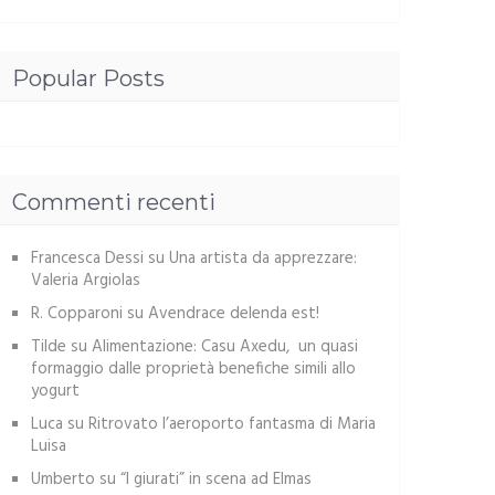
Popular Posts
Commenti recenti
Francesca Dessi
su
Una artista da apprezzare:
Valeria Argiolas
R. Copparoni
su
Avendrace delenda est!
Tilde
su
Alimentazione: Casu Axedu, un quasi
formaggio dalle proprietà benefiche simili allo
yogurt
Luca
su
Ritrovato l’aeroporto fantasma di Maria
Luisa
Umberto
su
“I giurati” in scena ad Elmas