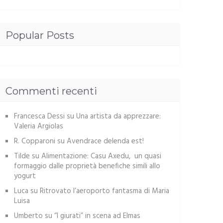
Popular Posts
Commenti recenti
Francesca Dessi
su
Una artista da apprezzare:
Valeria Argiolas
R. Copparoni
su
Avendrace delenda est!
Tilde
su
Alimentazione: Casu Axedu, un quasi
formaggio dalle proprietà benefiche simili allo
yogurt
Luca
su
Ritrovato l’aeroporto fantasma di Maria
Luisa
Umberto
su
“I giurati” in scena ad Elmas