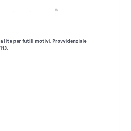
OLITANA
,
ASSEMINI
,
CRONACA
NESSUN COMMENTO
 lite per futili motivi. Provvidenziale
113.