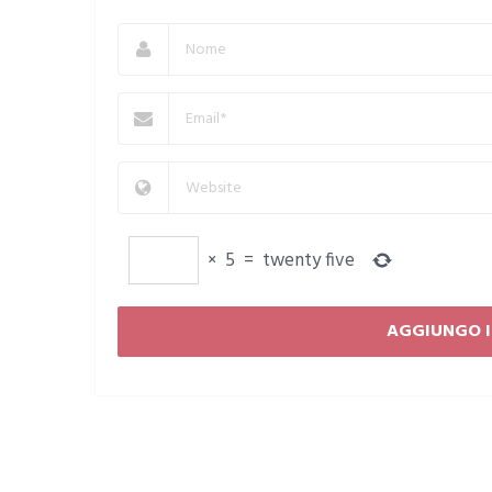
×
5
=
twenty five