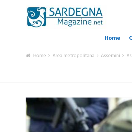
Home
C
Home
Area metropolitana
Assemini
As