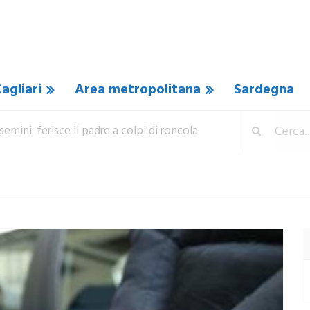
agliari
Area metropolitana
Sardegna
semini: ferisce il padre a colpi di roncola