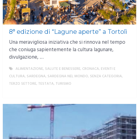
8° edizione di “Lagune aperte” a Tortolì
Una meravigliosa iniziativa che si rinnova nel tempo
che coniuga sapientemente la cultura lagunare,
divulgazione, …
ALIMENTAZIONE, SALUTE E BENESSERE
,
CRONACA
,
EVENTI E
CULTURA
,
SARDEGNA
,
SARDEGNA NEL MONDO
,
SENZA CATEGORIA
,
TERZO SETTORE
,
TESTATA
,
TURISMO
MORE