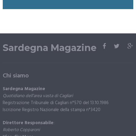
Sardegna Magazine
Chi siamo
Sardegna Magazine
Quotidiano dell’area vasta di Cagliari
Registrazione Tribunale di Cagliari n°570 del 13.10.1986
Iscrizione Registro Nazionale della stampa n°3420
Direttore Responsabile
:
Roberto Copparoni