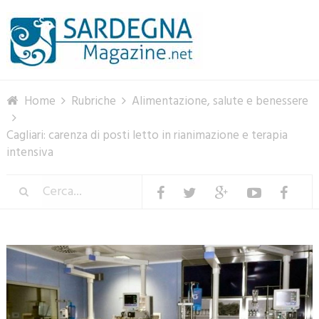
Menu
Home
Rubriche
Alimentazione, salute e benessere
Cagliari: carenza di posti letto in rianimazione e terapia
intensiva