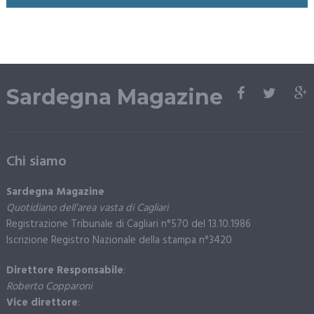
Sardegna Magazine
Chi siamo
Sardegna Magazine
Quotidiano dell’area vasta di Cagliari
Registrazione Tribunale di Cagliari n°570 del 13.10.1986
Iscrizione Registro Nazionale della stampa n°3420
Direttore Responsabile
:
Roberto Copparoni
Vice direttore
: