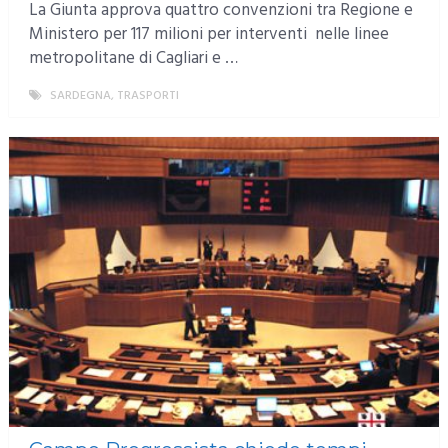
La Giunta approva quattro convenzioni tra Regione e
Ministero per 117 milioni per interventi nelle linee
metropolitane di Cagliari e …
SARDEGNA
,
TRASPORTI
MORE