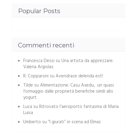
Popular Posts
Commenti recenti
Francesca Dessi
su
Una artista da apprezzare:
Valeria Argiolas
R. Copparoni
su
Avendrace delenda est!
Tilde
su
Alimentazione: Casu Axedu, un quasi
formaggio dalle proprietà benefiche simili allo
yogurt
Luca
su
Ritrovato l’aeroporto fantasma di Maria
Luisa
Umberto
su
“I giurati” in scena ad Elmas