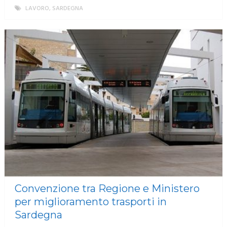
LAVORO
,
SARDEGNA
MORE
Convenzione tra Regione e Ministero
per miglioramento trasporti in
Sardegna